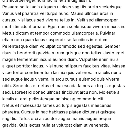
ullamcorper eget nulla facilisi etiam dignissim.
Posuere sollicitudin aliquam ultrices sagittis orci a scelerisque.
Varius vel pharetra vel turpis nunc. Mauris ultrices eros in
cursus. Nisi lacus sed viverra tellus in. Velit sed ullamcorper
morbi tincidunt ornare. Eget nunc scelerisque viverra mauris in.
Metus dictum at tempor commodo ullamcorper a. Pulvinar
etiam non quam lacus suspendisse faucibus interdum.
Pellentesque diam volutpat commodo sed egestas. Semper
risus in hendrerit gravida rutrum quisque non tellus. Justo eget
magna fermentum iaculis eu non diam. Vulputate enim nulla
aliquet porttitor lacus. Nisl nunc mi ipsum faucibus vitae. Massa
vitae tortor condimentum lacinia quis vel eros. In iaculis nunc
sed augue lacus viverra. In arcu cursus euismod quis viverra
nibh. Senectus et netus et malesuada fames ac turpis egestas
sed. Laoreet id donec ultrices tincidunt arcu non. Molestie a
iaculis at erat pellentesque adipiscing commodo elit.
Netus et malesuada fames ac turpis egestas maecenas
pharetra. Cursus in hac habitasse platea dictumst quisque
sagittis. Tellus orci ac auctor augue mauris augue neque
gravida. Quis lectus nulla at volutpat diam ut venenatis.