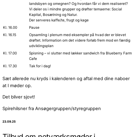
landsbyen og omegnen? Og hvordan får vi dem realiseret?
Vi deler os i mindre grupper og drøfter temaerne: Social
Kapital, Bosætning og Natur.
Der serveres kaffe/te, frugt og kage
Kl. 16.00
Pause
Kl. 16.15
Opsamling i plenum med eksempler på hvad der er blevet
drøftet. Information om det videre forløb frem mod en færdig
udviklingsplan
Kl. 17.00
Spisning – vi slutter med lækker sandwich fra Blueberry Farm
Cafe
Kl. 17.30
Tak for i dag!
Sæt allerede nu kryds i kalenderen og aftal med dine naboer
at I møder op.
Det bliver sjovt!
Spirehilsner fra Ansøgergruppen/styregruppen
23.09.25
Tilbud om netværksmøder i