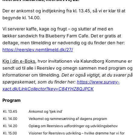
Der er ankomst og indtjekning fra kl. 13.45, så vi er klar til at
begynde kl. 14.00.
Vi serverer kaffe, kage og frugt – og slutter af med en
lækker
sandwich
fra Blueberry Farm Cafe. Det er gratis at
deltage, men tilmelding er nødvendig og du finder den her:
https://reerslev.nemtilmeld.dk/27/
Kig i din e-Boks
, hvor invitationen via Kalundborg Kommune er
sendt ud til alle i Reerslev og omegn sammen med program og
informationer om tilmelding.
Det er også vigtigt, at du svarer på
spørgeskemaet, som du finder her:
https://www.survey-
xact.dk/LinkCollector?key=C84YHZ8QJPCK
Program
Kl. 13.45
Ankomst og ’tjek ind’
Kl. 14.00
Velkomst og rammesætning af dagens program
Kl. 14.20
Oplæg om Reerslevs udfordringer og udviklingsbehov
Kl. 15.00
Visioner for Reerslevs udvikling – hvilke drømme har vi for