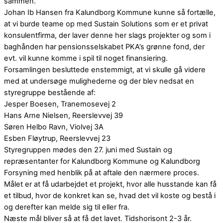
sammen.
Johan Ib Hansen fra Kalundborg Kommune kunne så fortælle,
at vi burde teame op med Sustain Solutions som er et privat
konsulentfirma, der laver denne her slags projekter og som i
baghånden har pensionsselskabet PKA’s grønne fond, der
evt. vil kunne komme i spil til noget finansiering.
Forsamlingen besluttede enstemmigt, at vi skulle gå videre
med at undersøge mulighederne og der blev nedsat en
styregruppe bestående af:
Jesper Boesen, Tranemosevej 2
Hans Arne Nielsen, Reerslevvej 39
Søren Helbo Ravn, Violvej 3A
Esben Fløytrup, Reerslevvej 23
Styregruppen mødes den 27. juni med Sustain og
repræsentanter for Kalundborg Kommune og Kalundborg
Forsyning med henblik på at aftale den nærmere proces.
Målet er at få udarbejdet et projekt, hvor alle husstande kan få
et tilbud, hvor de konkret kan se, hvad det vil koste og bestå i
og derefter kan melde sig til eller fra.
Næste mål bliver så at få det lavet. Tidshorisont 2-3 år.