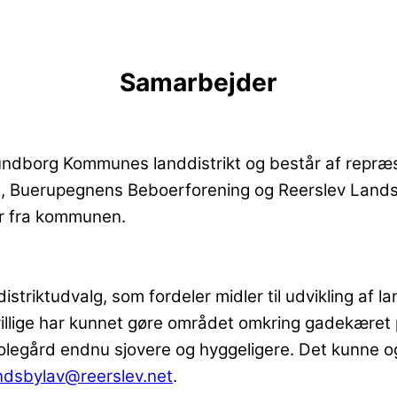
Samarbejder
lundborg Kommunes landdistrikt og består af repræ
 Buerupegnens Beboerforening og Reerslev Landsby
er fra kommunen.
riktudvalg, som fordeler midler til udvikling af 
rivillige har kunnet gøre området omkring gadekær
skolegård endnu sjovere og hyggeligere. Det kunne o
ndsbylav@reerslev.net
.